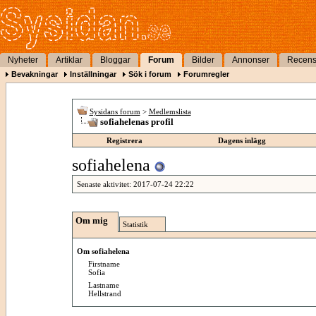
Nyheter
Artiklar
Bloggar
Forum
Bilder
Annonser
Recens
Bevakningar
Inställningar
Sök i forum
Forumregler
Sysidans forum
>
Medlemslista
sofiahelenas profil
Registrera
Dagens inlägg
sofiahelena
Senaste aktivitet:
2017-07-24
22:22
Om mig
Statistik
Om sofiahelena
Firstname
Sofia
Lastname
Hellstrand