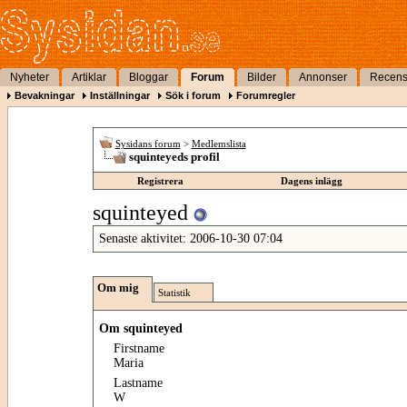
Nyheter
Artiklar
Bloggar
Forum
Bilder
Annonser
Recens
Bevakningar
Inställningar
Sök i forum
Forumregler
Sysidans forum
>
Medlemslista
squinteyeds profil
Registrera
Dagens inlägg
squinteyed
Senaste aktivitet:
2006-10-30
07:04
Om mig
Statistik
Om squinteyed
Firstname
Maria
Lastname
W