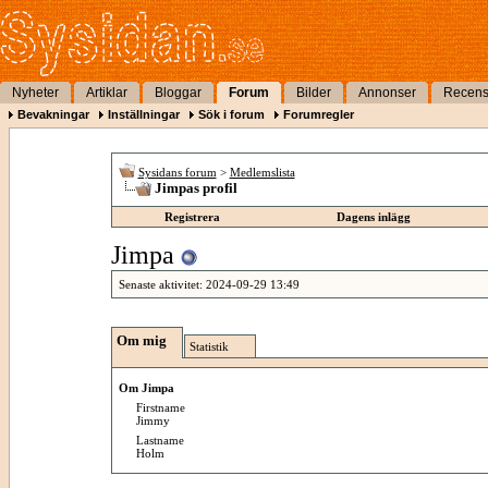
Nyheter
Artiklar
Bloggar
Forum
Bilder
Annonser
Recens
Bevakningar
Inställningar
Sök i forum
Forumregler
Sysidans forum
>
Medlemslista
Jimpas profil
Registrera
Dagens inlägg
Jimpa
Senaste aktivitet:
2024-09-29
13:49
Om mig
Statistik
Om Jimpa
Firstname
Jimmy
Lastname
Holm