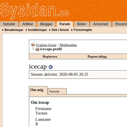
Nyheter
Artiklar
Bloggar
Forum
Bilder
Annonser
Recens
Bevakningar
Inställningar
Sök i forum
Forumregler
Sysidans forum
>
Medlemslista
icecaps profil
Registrera
Dagens inlägg
icecap
Senaste aktivitet:
2026-08-05
20:25
Om mig
Statistik
Om icecap
Firstname
Torsten
Lastname
R