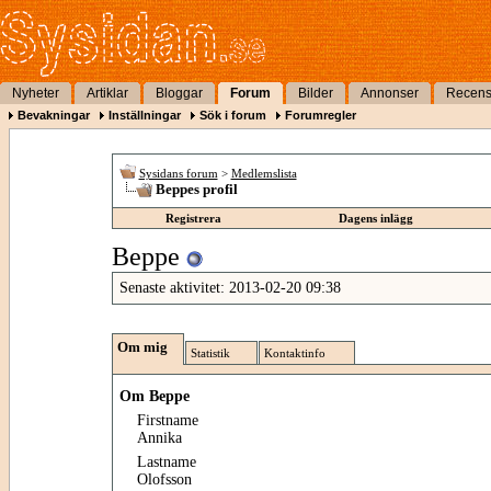
Nyheter
Artiklar
Bloggar
Forum
Bilder
Annonser
Recens
Bevakningar
Inställningar
Sök i forum
Forumregler
Sysidans forum
>
Medlemslista
Beppes profil
Registrera
Dagens inlägg
Beppe
Senaste aktivitet:
2013-02-20
09:38
Om mig
Statistik
Kontaktinfo
Om Beppe
Firstname
Annika
Lastname
Olofsson