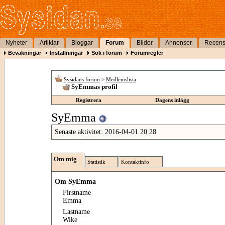
Nyheter
Artiklar
Bloggar
Forum
Bilder
Annonser
Recens
Bevakningar
Inställningar
Sök i forum
Forumregler
Sysidans forum
>
Medlemslista
SyEmmas profil
Registrera
Dagens inlägg
SyEmma
Senaste aktivitet:
2016-04-01
20:28
Om mig
Statistik
Kontaktinfo
Om SyEmma
Firstname
Emma
Lastname
Wike