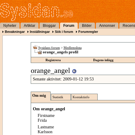
Nyheter
Artiklar
Bloggar
Forum
Bilder
Annonser
Recens
Bevakningar
Inställningar
Sök i forum
Forumregler
Sysidans forum
>
Medlemslista
orange_angels profil
Registrera
Dagens inlägg
orange_angel
Senaste aktivitet:
2009-01-12
19:53
Om mig
Statistik
Kontaktinfo
Om orange_angel
Firstname
Frida
Lastname
Karlsson