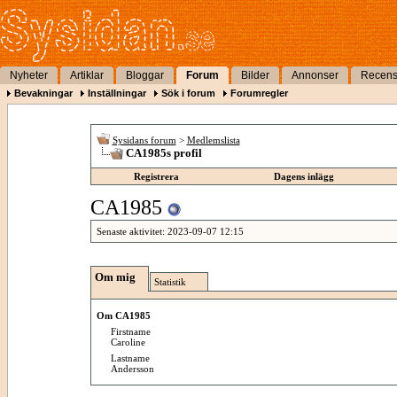
Nyheter
Artiklar
Bloggar
Forum
Bilder
Annonser
Recens
Bevakningar
Inställningar
Sök i forum
Forumregler
Sysidans forum
>
Medlemslista
CA1985s profil
Registrera
Dagens inlägg
CA1985
Senaste aktivitet:
2023-09-07
12:15
Om mig
Statistik
Om CA1985
Firstname
Caroline
Lastname
Andersson