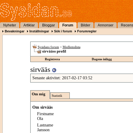
Nyheter
Artiklar
Bloggar
Forum
Bilder
Annonser
Recens
Bevakningar
Inställningar
Sök i forum
Forumregler
Sysidans forum
>
Medlemslista
sirvääss profil
Registrera
Dagens inlägg
sirvääs
Senaste aktivitet:
2017-02-17
03:52
Om mig
Statistik
Om sirvääs
Firstname
Ola
Lastname
Jansson