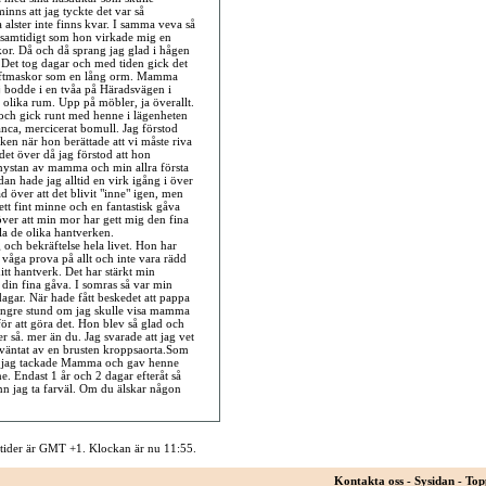
inns att jag tyckte det var så
ta alster inte finns kvar. I samma veva så
 samtidigt som hon virkade mig en
kor. Då och då sprang jag glad i hågen
 Det tog dagar och med tiden gick det
na luftmaskor som en lång orm. Mamma
lj bodde i en tvåa på Häradsvägen i
 olika rum. Upp på möbler, ja överallt.
d och gick runt med henne i lägenheten
anca, mercicerat bomull. Jag förstod
iken när hon berättade att vi måste riva
det över då jag förstod att hon
 nystan av mamma och min allra första
an hade jag alltid en virk igång i över
ad över att det blivit "inne" igen, men
 ett fint minne och en fantastisk gåva
över att min mor har gett mig den fina
la de olika hantverken.
och bekräftelse hela livet. Hon har
t våga prova på allt och inte vara rädd
mitt hantverk. Det har stärkt min
din fina gåva. I somras så var min
ar. När hade fått beskedet att pappa
n längre stund om jag skulle visa mamma
ör att göra det. Hon blev så glad och
r så. mer än du. Jag svarade att jag vet
väntat av en brusten kroppsaorta.Som
att jag tackade Mamma och gav henne
. Endast 1 år och 2 dagar efteråt så
ann jag ta farväl. Om du älskar någon
 tider är GMT +1. Klockan är nu
11:55
.
Kontakta oss
-
Sysidan
-
Top