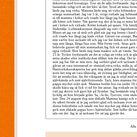
dekoreras med korsstygn. Tror att de säljs fortfarande. Jag m
fantastiskt roligt och att det blev så fint. Synd att mina förs
lärde jag mig virka. Mamma lärde mig att virka luftmaskor
orange sommarhatt. Jag var 5 år, ivrigt virkade jag luftmas
in till mamma i köket och visade hur långt jag hade hunnit.
allt bättre och bättre. När garnet tog slut så la jag ut mi
satt i köket och virkade. Köttet kokade på spisen. Vår fami
Södertälje. Luftmasksormen slingrade sig runt i lägenhetens
Minns att jag var så stolt och glad när jag tog henne i han
och visade hur långt jag hade virkat. Garnet var orange, Bi
inte varför hon suckade till och jag var lite ledsen och besv
upp min långa, långa fina orm. Mitt första verk. Strax gick 
behövde garnet till min sommarhatt.Jag fick ett annat garn
egna virknål. Hon lärde mig fasta maskor och att vända. Sed
25 år. Tycker fortfarande att det är roligt att virka och är gl
mina skador efter trafikolyckan tillåter inte det idag. Det är
som jag har fått av min mor. Jag oerhört glad och tacksam 
gåvan att vara intresserad av sömnad,väva,virka, måla ja, al
Hantverkskunskaperna har gett mig sådan glädje,utveckling 
även lärt mig att vara tålmodig, att övning ger färdighet, at
för att misslyckas. Att det viktigaste är att jag är nöjd med 
självkänsla och mitt självförtroende. Tack, kära mamma för 
pappa mycket svårt sjuk. Mamma bodde hos oss under 10 dag
skulle klara sig så fick vi tid för lite annat. Jag tvekade e
vad jag skrivit och gjort här på Sysidan. Jag bestämde mig f
lycklig att hon började gråta. Sa, -Ja du, Tjorven, vem tänke
inte. Den 24 augusti dog min älskade Mamma hastigt och o
du säkert förstår så är jag oerhört glad och tacksam över 
denna bekräftelse och talade om hur mycket jag älskar henne
gick min älskade pappa bort i hjärtinfarkt. Inte heller då h
tala om det. Jag är så tacksam för att jag gjorde det.
Alla