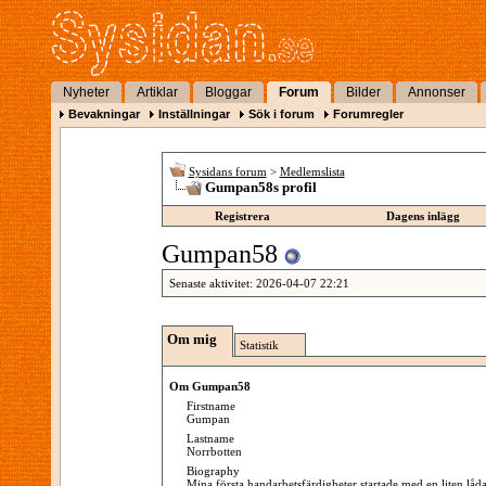
Nyheter
Artiklar
Bloggar
Forum
Bilder
Annonser
Bevakningar
Inställningar
Sök i forum
Forumregler
Sysidans forum
>
Medlemslista
Gumpan58s profil
Registrera
Dagens inlägg
Gumpan58
Senaste aktivitet:
2026-04-07
22:21
Om mig
Statistik
Om Gumpan58
Firstname
Gumpan
Lastname
Norrbotten
Biography
Mina första handarbetsfärdigheter startade med en liten lå