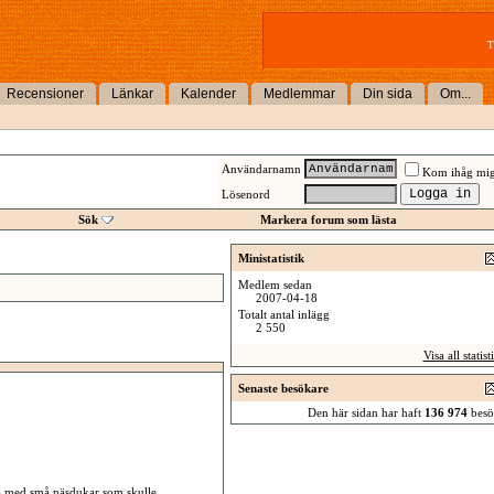
T
Recensioner
Länkar
Kalender
Medlemmar
Din sida
Om...
Användarnamn
Kom ihåg mi
Lösenord
Sök
Markera forum som lästa
Ministatistik
Medlem sedan
2007-04-18
Totalt antal inlägg
2 550
Visa all statist
Senaste besökare
Den här sidan har haft
136 974
besö
da med små näsdukar som skulle