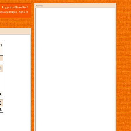
Annons
Logga in
-
Bli medlem!
ipsa en kompis
-
Skriv ut
g?
ik
k