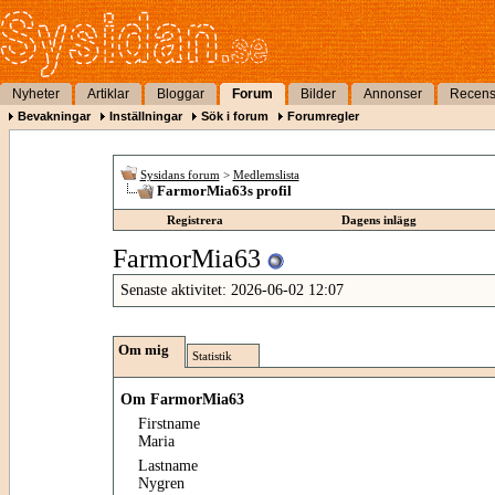
Nyheter
Artiklar
Bloggar
Forum
Bilder
Annonser
Recens
Bevakningar
Inställningar
Sök i forum
Forumregler
Sysidans forum
>
Medlemslista
FarmorMia63s profil
Registrera
Dagens inlägg
FarmorMia63
Senaste aktivitet:
2026-06-02
12:07
Om mig
Statistik
Om FarmorMia63
Firstname
Maria
Lastname
Nygren