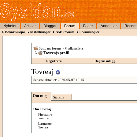
Nyheter
Artiklar
Bloggar
Forum
Bilder
Annonser
Recens
Bevakningar
Inställningar
Sök i forum
Forumregler
Sysidans forum
>
Medlemslista
Tovreajs profil
Registrera
Dagens inlägg
Tovreaj
Senaste aktivitet:
2026-05-07
10:15
Om mig
Statistik
Om Tovreaj
Firstname
Jennifer
Lastname
Tovrea