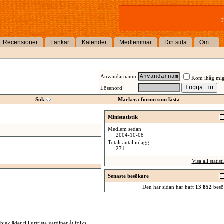
T
Recensioner
Länkar
Kalender
Medlemmar
Din sida
Om...
Användarnamn
Kom ihåg mi
Lösenord
Sök
Markera forum som lästa
Ministatistik
Medlem sedan
2004-10-08
Totalt antal inlägg
271
Visa all statist
Senaste besökare
Den här sidan har haft
13 852
besö
biekläder till urtrista gardiner åt folks