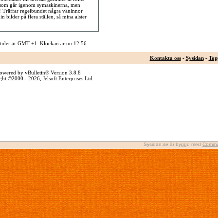
der som går igenom symaskinerna, men
v! Träffar regelbundet några väninnor
in bilder på flera ställen, så mina alster
 tider är GMT +1. Klockan är nu
12:56
.
Kontakta oss
-
Sysidan
-
Top
owered by vBulletin® Version 3.8.8
ht ©2000 - 2026, Jelsoft Enterprises Ltd.
Sysidan.se är byggd med
Commu