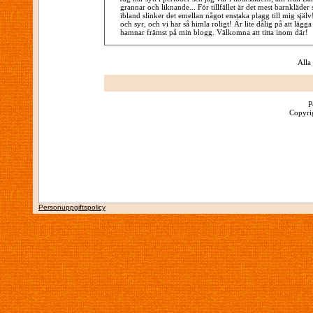
grannar och liknande... För tillfället är det mest barnklä
ibland slinker det emellan något enstaka plagg till mig själ
och syr, och vi har så himla roligt! Är lite dålig på att lägga 
hamnar främst på min blogg. Välkomna att titta inom där!
Alla
P
Copyrig
Personuppgiftspolicy