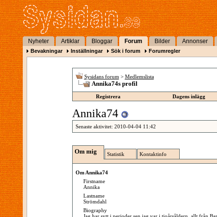
Nyheter
Artiklar
Bloggar
Forum
Bilder
Annonser
Bevakningar
Inställningar
Sök i forum
Forumregler
Sysidans forum
>
Medlemslista
Annika74s profil
Registrera
Dagens inlägg
Annika74
Senaste aktivitet:
2010-04-04
11:42
Om mig
Statistik
Kontaktinfo
Om Annika74
Firstname
Annika
Lastname
Strömdahl
Biography
Jag har sytt i perioder sen jag var i tioårsåldern, allt från Bar