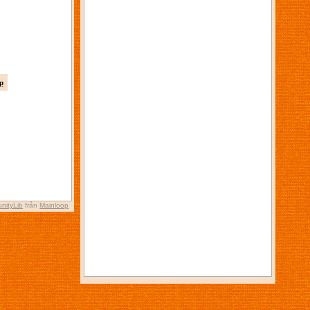
p
nityLib
från
Mainloop