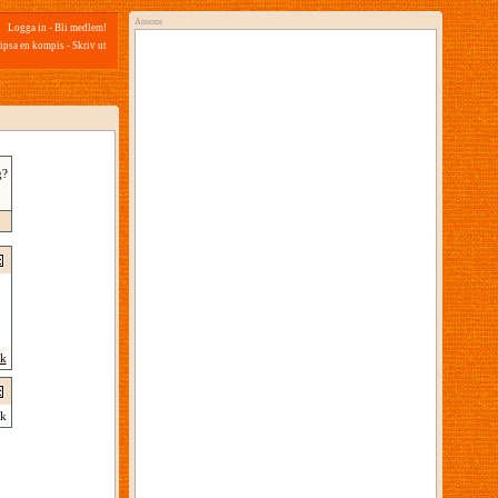
Annons
Logga in
-
Bli medlem!
ipsa en kompis
-
Skriv ut
g?
ik
k