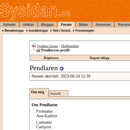
Nyheter
Artiklar
Bloggar
Forum
Bilder
Annonser
Recens
Bevakningar
Inställningar
Sök i forum
Forumregler
Sysidans forum
>
Medlemslista
Pendlarens profil
Registrera
Dagens inlägg
Pendlaren
Senaste aktivitet:
2023-06-24
12:39
Om mig
Statistik
Om Pendlaren
Firstname
Ann-Kathrin
Lastname
Carlqvist