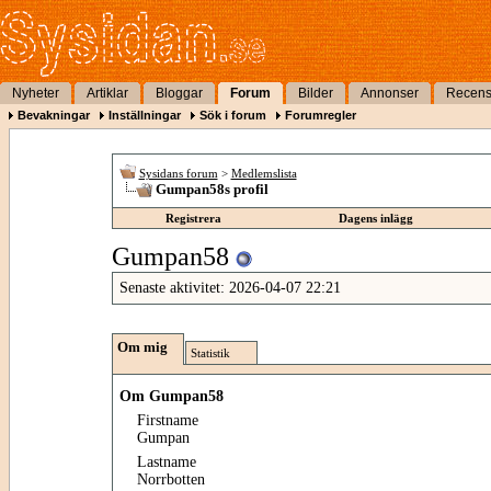
Nyheter
Artiklar
Bloggar
Forum
Bilder
Annonser
Recens
Bevakningar
Inställningar
Sök i forum
Forumregler
Sysidans forum
>
Medlemslista
Gumpan58s profil
Registrera
Dagens inlägg
Gumpan58
Senaste aktivitet:
2026-04-07
22:21
Om mig
Statistik
Om Gumpan58
Firstname
Gumpan
Lastname
Norrbotten