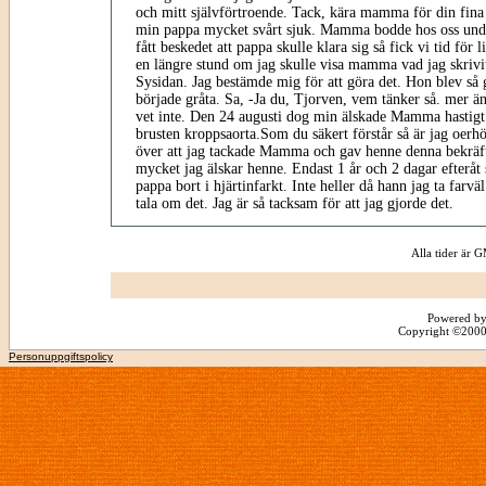
och mitt självförtroende. Tack, kära mamma för din fina 
min pappa mycket svårt sjuk. Mamma bodde hos oss unde
fått beskedet att pappa skulle klara sig så fick vi tid för l
en längre stund om jag skulle visa mamma vad jag skrivit
Sysidan. Jag bestämde mig för att göra det. Hon blev så g
började gråta. Sa, -Ja du, Tjorven, vem tänker så. mer än
vet inte. Den 24 augusti dog min älskade Mamma hastigt
brusten kroppsaorta.Som du säkert förstår så är jag oerh
över att jag tackade Mamma och gav henne denna bekräft
mycket jag älskar henne. Endast 1 år och 2 dagar efteråt
pappa bort i hjärtinfarkt. Inte heller då hann jag ta farv
tala om det. Jag är så tacksam för att jag gjorde det.
Alla tider är
Powered by
Copyright ©2000 -
Personuppgiftspolicy