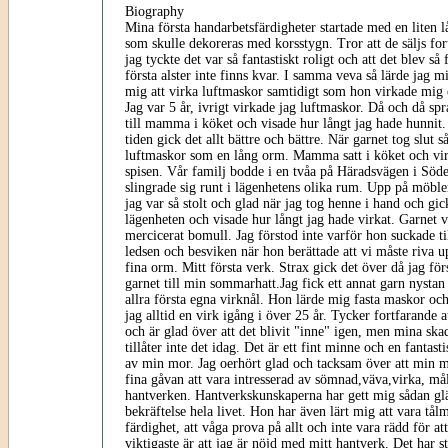
Biography
Mina första handarbetsfärdigheter startade med en liten
som skulle dekoreras med korsstygn. Tror att de säljs for
jag tyckte det var så fantastiskt roligt och att det blev så
första alster inte finns kvar. I samma veva så lärde jag
mig att virka luftmaskor samtidigt som hon virkade mig
Jag var 5 år, ivrigt virkade jag luftmaskor. Då och då spr
till mamma i köket och visade hur långt jag hade hunnit
tiden gick det allt bättre och bättre. När garnet tog slut s
luftmaskor som en lång orm. Mamma satt i köket och vir
spisen. Vår familj bodde i en tvåa på Häradsvägen i Söd
slingrade sig runt i lägenhetens olika rum. Upp på möbler
jag var så stolt och glad när jag tog henne i hand och gi
lägenheten och visade hur långt jag hade virkat. Garnet 
mercicerat bomull. Jag förstod inte varför hon suckade til
ledsen och besviken när hon berättade att vi måste riva 
fina orm. Mitt första verk. Strax gick det över då jag fö
garnet till min sommarhatt.Jag fick ett annat garn nys
allra första egna virknål. Hon lärde mig fasta maskor oc
jag alltid en virk igång i över 25 år. Tycker fortfarande at
och är glad över att det blivit "inne" igen, men mina ska
tillåter inte det idag. Det är ett fint minne och en fantast
av min mor. Jag oerhört glad och tacksam över att min m
fina gåvan att vara intresserad av sömnad,väva,virka, måla
hantverken. Hantverkskunskaperna har gett mig sådan gl
bekräftelse hela livet. Hon har även lärt mig att vara tål
färdighet, att våga prova på allt och inte vara rädd för at
viktigaste är att jag är nöjd med mitt hantverk. Det har s