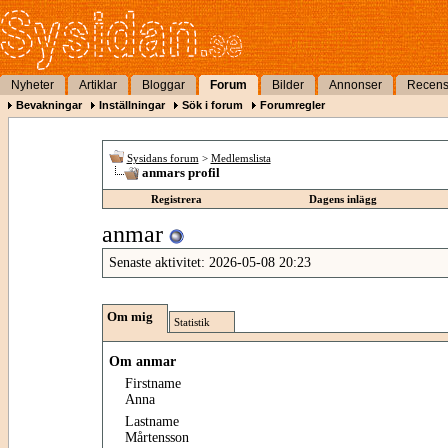
Nyheter
Artiklar
Bloggar
Forum
Bilder
Annonser
Recens
Bevakningar
Inställningar
Sök i forum
Forumregler
Sysidans forum
>
Medlemslista
anmars profil
Registrera
Dagens inlägg
anmar
Senaste aktivitet:
2026-05-08
20:23
Om mig
Statistik
Om anmar
Firstname
Anna
Lastname
Mårtensson