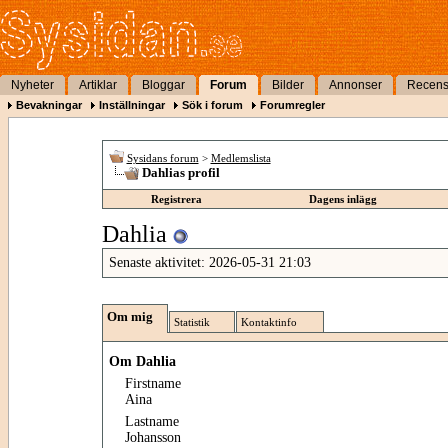
Nyheter
Artiklar
Bloggar
Forum
Bilder
Annonser
Recens
Bevakningar
Inställningar
Sök i forum
Forumregler
Sysidans forum
>
Medlemslista
Dahlias profil
Registrera
Dagens inlägg
Dahlia
Senaste aktivitet:
2026-05-31
21:03
Om mig
Statistik
Kontaktinfo
Om Dahlia
Firstname
Aina
Lastname
Johansson