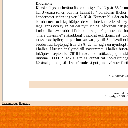
Biography
Kanske dags att berätta lite om mig själv! Jag är 63 år un
har 3 vuxna söner, och har hunnit få 4 barnbarns-flickor.
handarbetat sedan jag var 15-16 år. Numera blir det en hel
barnbarnen, och jag hjälper de som inte kan, eller vill sy 
laga lappa och sy en hel del nytt. En del båtkapell har jag
i min lilla "syskrubb" klädkammaren, Trångt men det fun
"mera utrymme" i skrubben! Snickrat och donat, satt upp 
massor av hyllor, ett par hurtsar var jag till Sundsvall oc
brodertråd köpte jag från USA, de har jag i en nyinköpt 
i hallen. Hurtsen är flyttad till sovrummet, i hallen hus
inköptes i september 2010 I november utökade jag mask
Janome 1000 CP Tack alla mina vänner för uppvaktninge
60-årsdag i augusti! Det värmde så gott, och värmer fort
Alla tider är
Powered by
Copyright ©2000 -
Personuppgiftspolicy