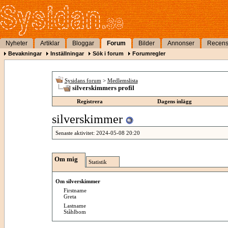
Nyheter
Artiklar
Bloggar
Forum
Bilder
Annonser
Recens
Bevakningar
Inställningar
Sök i forum
Forumregler
Sysidans forum
>
Medlemslista
silverskimmers profil
Registrera
Dagens inlägg
silverskimmer
Senaste aktivitet:
2024-05-08
20:20
Om mig
Statistik
Om silverskimmer
Firstname
Greta
Lastname
Ståhlbom