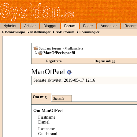
Nyheter
Artiklar
Bloggar
Forum
Bilder
Annonser
Recens
Bevakningar
Inställningar
Sök i forum
Forumregler
Sysidans forum
>
Medlemslista
ManOfPeels profil
Registrera
Dagens inlägg
ManOfPeel
Senaste aktivitet:
2019-05-17
12:16
Om mig
Statistik
Om ManOfPeel
Firstname
Daniel
Lastname
Guldstrand