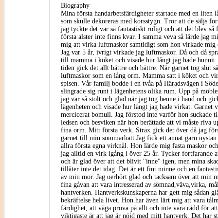
Biography
Mina första handarbetsfärdigheter startade med en liten
som skulle dekoreras med korsstygn. Tror att de säljs for
jag tyckte det var så fantastiskt roligt och att det blev så
första alster inte finns kvar. I samma veva så lärde jag
mig att virka luftmaskor samtidigt som hon virkade mig
Jag var 5 år, ivrigt virkade jag luftmaskor. Då och då spr
till mamma i köket och visade hur långt jag hade hunnit
tiden gick det allt bättre och bättre. När garnet tog slut s
luftmaskor som en lång orm. Mamma satt i köket och vir
spisen. Vår familj bodde i en tvåa på Häradsvägen i Söd
slingrade sig runt i lägenhetens olika rum. Upp på möbler
jag var så stolt och glad när jag tog henne i hand och gi
lägenheten och visade hur långt jag hade virkat. Garnet 
mercicerat bomull. Jag förstod inte varför hon suckade til
ledsen och besviken när hon berättade att vi måste riva 
fina orm. Mitt första verk. Strax gick det över då jag fö
garnet till min sommarhatt.Jag fick ett annat garn nys
allra första egna virknål. Hon lärde mig fasta maskor oc
jag alltid en virk igång i över 25 år. Tycker fortfarande at
och är glad över att det blivit "inne" igen, men mina ska
tillåter inte det idag. Det är ett fint minne och en fantast
av min mor. Jag oerhört glad och tacksam över att min m
fina gåvan att vara intresserad av sömnad,väva,virka, måla
hantverken. Hantverkskunskaperna har gett mig sådan gl
bekräftelse hela livet. Hon har även lärt mig att vara tål
färdighet, att våga prova på allt och inte vara rädd för at
viktigaste är att jag är nöjd med mitt hantverk. Det har s