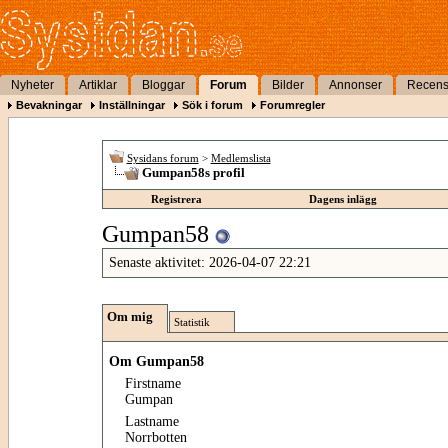
Nyheter
Artiklar
Bloggar
Forum
Bilder
Annonser
Recens
Bevakningar
Inställningar
Sök i forum
Forumregler
Sysidans forum
>
Medlemslista
Gumpan58s profil
Registrera
Dagens inlägg
Gumpan58
Senaste aktivitet:
2026-04-07
22:21
Om mig
Statistik
Om Gumpan58
Firstname
Gumpan
Lastname
Norrbotten