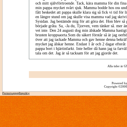
och mitt självförtroende. Tack, kära mamma för din fina 
min pappa mycket svårt sjuk. Mamma bodde hos oss unde
fått beskedet att pappa skulle klara sig så fick vi tid för l
en längre stund om jag skulle visa mamma vad jag skrivit
Sysidan. Jag bestämde mig för att göra det. Hon blev så g
började gråta. Sa, -Ja du, Tjorven, vem tänker så. mer än
vet inte. Den 24 augusti dog min älskade Mamma hastigt
brusten kroppsaorta.Som du säkert förstår så är jag oerh
över att jag tackade Mamma och gav henne denna bekräft
mycket jag älskar henne. Endast 1 år och 2 dagar efteråt
pappa bort i hjärtinfarkt. Inte heller då hann jag ta farv
tala om det. Jag är så tacksam för att jag gjorde det.
Alla tider är
Powered by
Copyright ©2000 -
Personuppgiftspolicy