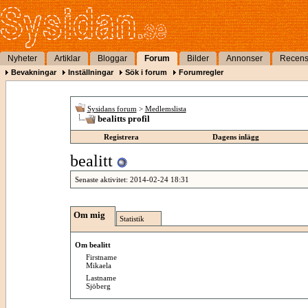
Nyheter
Artiklar
Bloggar
Forum
Bilder
Annonser
Recens
Bevakningar
Inställningar
Sök i forum
Forumregler
Sysidans forum
>
Medlemslista
bealitts profil
Registrera
Dagens inlägg
bealitt
Senaste aktivitet:
2014-02-24
18:31
Om mig
Statistik
Om bealitt
Firstname
Mikaela
Lastname
Sjöberg