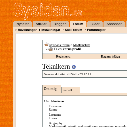
Nyheter
Artiklar
Bloggar
Forum
Bilder
Annonser
Bevakningar
Inställningar
Sök i forum
Forumregler
Sysidans forum
>
Medlemslista
Teknikerns profil
Registrera
Dagens inlägg
Teknikern
Senaste aktivitet:
2024-05-29
12:11
Om mig
Statistik
Om Teknikern
Firstname
Ronny
Lastname
Thörn
Biography
Maskinteknik, teknik, elektronik samt renovering av gamla