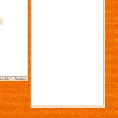
p
nityLib
från
Mainloop