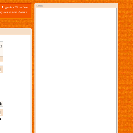
Annons
Logga in
-
Bli medlem!
ipsa en kompis
-
Skriv ut
g?
ik
k