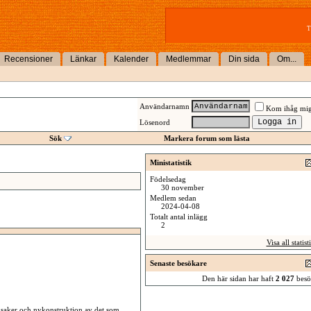
T
Recensioner
Länkar
Kalender
Medlemmar
Din sida
Om...
Användarnamn
Kom ihåg mi
Lösenord
Sök
Markera forum som lästa
Ministatistik
Födelsedag
30 november
Medlem sedan
2024-04-08
Totalt antal inlägg
2
Visa all statist
Senaste besökare
Den här sidan har haft
2 027
besö
 saker och nykonstruktion av det som