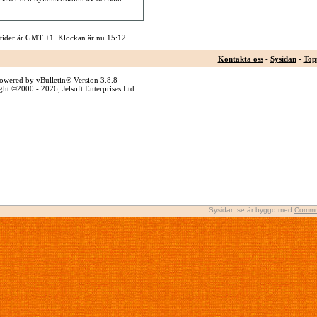
 tider är GMT +1. Klockan är nu
15:12
.
Kontakta oss
-
Sysidan
-
Top
owered by vBulletin® Version 3.8.8
ht ©2000 - 2026, Jelsoft Enterprises Ltd.
Sysidan.se är byggd med
Commu