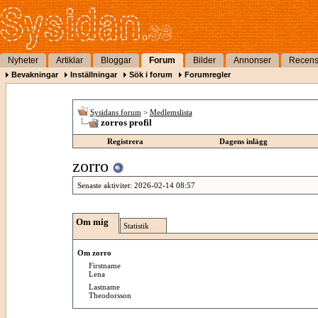
Nyheter
Artiklar
Bloggar
Forum
Bilder
Annonser
Recens
Bevakningar
Inställningar
Sök i forum
Forumregler
Sysidans forum
>
Medlemslista
zorros profil
Registrera
Dagens inlägg
zorro
Senaste aktivitet:
2026-02-14
08:57
Om mig
Statistik
Om zorro
Firstname
Lena
Lastname
Theodorsson