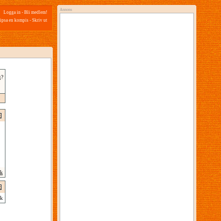
Annons
Logga in
-
Bli medlem!
ipsa en kompis
-
Skriv ut
g?
ik
k