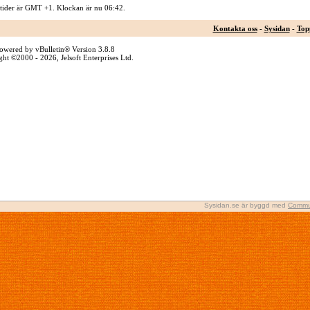
 tider är GMT +1. Klockan är nu
06:42
.
Kontakta oss
-
Sysidan
-
Top
owered by vBulletin® Version 3.8.8
ht ©2000 - 2026, Jelsoft Enterprises Ltd.
Sysidan.se är byggd med
Commu