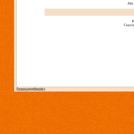
Alla
P
Copyrig
Personuppgiftspolicy