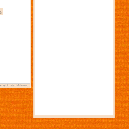
p
nityLib
från
Mainloop