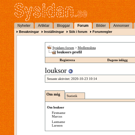
Nyheter
Artiklar
Bloggar
Forum
Bilder
Annonser
Bevakningar
Inställningar
Sök i forum
Forumregler
Sysidans forum
>
Medlemslista
louksors profil
Registrera
Dagens inlägg
louksor
Senaste aktivitet:
2020-10-23
10:14
Om mig
Statistik
Om louksor
Firstname
Marcus
Lastname
Larsson