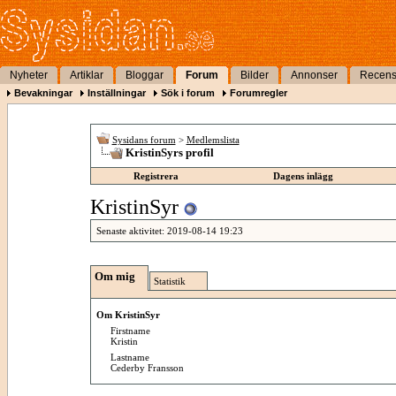
Nyheter
Artiklar
Bloggar
Forum
Bilder
Annonser
Recens
Bevakningar
Inställningar
Sök i forum
Forumregler
Sysidans forum
>
Medlemslista
KristinSyrs profil
Registrera
Dagens inlägg
KristinSyr
Senaste aktivitet:
2019-08-14
19:23
Om mig
Statistik
Om KristinSyr
Firstname
Kristin
Lastname
Cederby Fransson