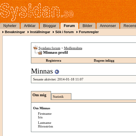
Nyheter
Artiklar
Bloggar
Forum
Bilder
Annonser
Recens
Bevakningar
Inställningar
Sök i forum
Forumregler
Sysidans forum
>
Medlemslista
Minnass profil
Registrera
Dagens inlägg
Minnas
Senaste aktivitet:
2014-01-18
11:07
Om mig
Statistik
Om Minnas
Firstname
Iris
Lastname
Hörnström