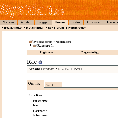
Nyheter
Artiklar
Bloggar
Forum
Bilder
Annonser
Recens
Bevakningar
Inställningar
Sök i forum
Forumregler
Sysidans forum
>
Medlemslista
Raes profil
Registrera
Dagens inlägg
Rae
Senaste aktivitet:
2026-03-11
15:40
Om mig
Statistik
Om Rae
Firstname
Rae
Lastname
Johansson