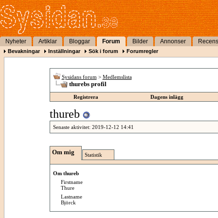
Nyheter
Artiklar
Bloggar
Forum
Bilder
Annonser
Recens
Bevakningar
Inställningar
Sök i forum
Forumregler
Sysidans forum
>
Medlemslista
thurebs profil
Registrera
Dagens inlägg
thureb
Senaste aktivitet:
2019-12-12
14:41
Om mig
Statistik
Om thureb
Firstname
Thure
Lastname
Björck