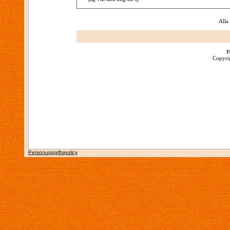
Alla
P
Copyrig
Personuppgiftspolicy