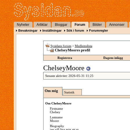
Nyheter
Artiklar
Bloggar
Forum
Bilder
Annonser
Bevakningar
Inställningar
Sök i forum
Forumregler
Sysidans forum
>
Medlemslista
ChelseyMoores profil
Registrera
Dagens inlägg
ChelseyMoore
Senaste aktivitet:
2026-05-31
11:25
Om mig
Statistik
Om ChelseyMoore
Firstname
Chelsey
Lastname
Moore
Biography
jag vill lära mig att sy