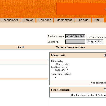
T
Recensioner
Länkar
Kalender
Medlemmar
Din sida
Om...
Användarnamn
Kom ihåg mi
Lösenord
Sök
Markera forum som lästa
Ministatistik
Födelsedag
30 november
Medlem sedan
2026-05-10
Totalt antal inlägg
2
Visa all statist
Senaste besökare
Den här sidan har haft
876
besö