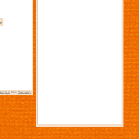
p
nityLib
från
Mainloop