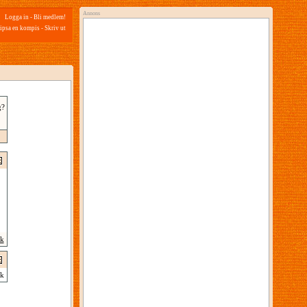
Annons
Logga in
-
Bli medlem!
ipsa en kompis
-
Skriv ut
g?
ik
k