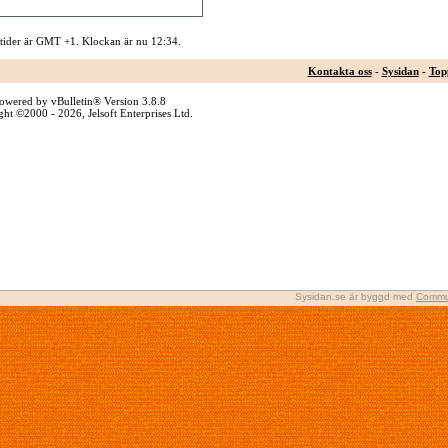
 tider är GMT +1. Klockan är nu
12:34
.
Kontakta oss
-
Sysidan
-
Top
owered by vBulletin® Version 3.8.8
ht ©2000 - 2026, Jelsoft Enterprises Ltd.
Sysidan.se är byggd med
Commu