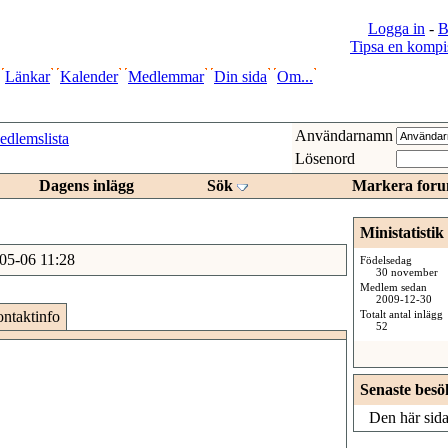
Logga in
-
B
Tipsa en kompi
Länkar
Kalender
Medlemmar
Din sida
Om...
Användarnamn
dlemslista
Lösenord
Dagens inlägg
Sök
Markera foru
Ministatistik
05-06
11:28
Födelsedag
30 november
Medlem sedan
2009-12-30
ntaktinfo
Totalt antal inlägg
52
Senaste besö
Den här sida