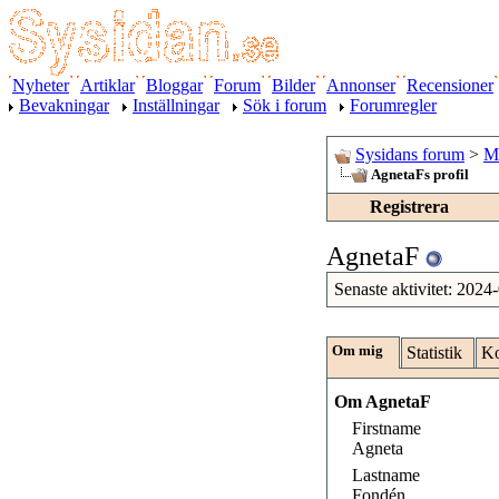
Nyheter
Artiklar
Bloggar
Forum
Bilder
Annonser
Recensioner
Bevakningar
Inställningar
Sök i forum
Forumregler
Sysidans forum
>
Me
AgnetaFs profil
Registrera
AgnetaF
Senaste aktivitet:
2024-
Om mig
Statistik
Ko
Om AgnetaF
Firstname
Agneta
Lastname
Fondén