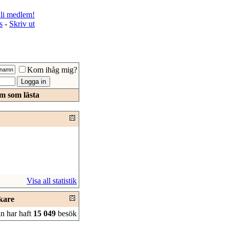
li medlem!
s
-
Skriv ut
Kom ihåg mig?
m som lästa
Visa all statistik
kare
n har haft
15 049
besök