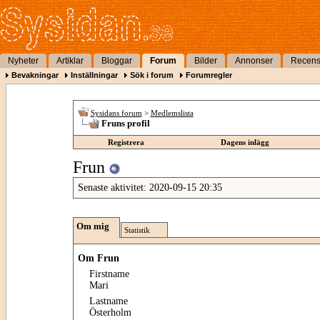
Nyheter
Artiklar
Bloggar
Forum
Bilder
Annonser
Recens
Bevakningar
Inställningar
Sök i forum
Forumregler
Sysidans forum
>
Medlemslista
Fruns profil
Registrera
Dagens inlägg
Frun
Senaste aktivitet:
2020-09-15
20:35
Om mig
Statistik
Om Frun
Firstname
Mari
Lastname
Österholm