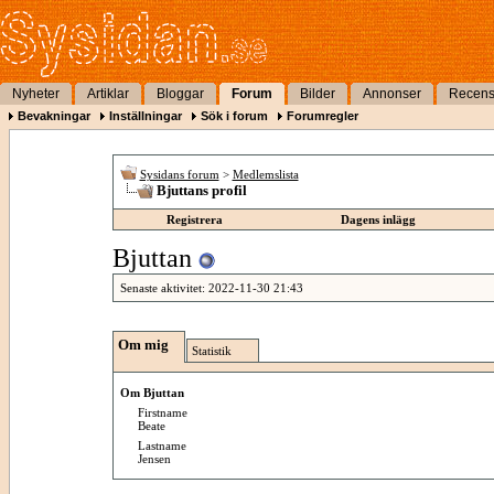
Nyheter
Artiklar
Bloggar
Forum
Bilder
Annonser
Recens
Bevakningar
Inställningar
Sök i forum
Forumregler
Sysidans forum
>
Medlemslista
Bjuttans profil
Registrera
Dagens inlägg
Bjuttan
Senaste aktivitet:
2022-11-30
21:43
Om mig
Statistik
Om Bjuttan
Firstname
Beate
Lastname
Jensen