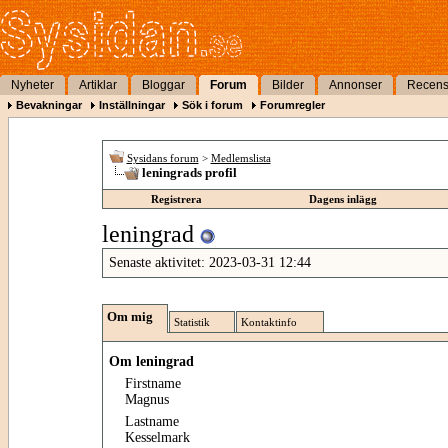
Nyheter
Artiklar
Bloggar
Forum
Bilder
Annonser
Recens
Bevakningar
Inställningar
Sök i forum
Forumregler
Sysidans forum
>
Medlemslista
leningrads profil
Registrera
Dagens inlägg
leningrad
Senaste aktivitet:
2023-03-31
12:44
Om mig
Statistik
Kontaktinfo
Om leningrad
Firstname
Magnus
Lastname
Kesselmark