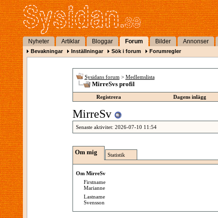
Nyheter
Artiklar
Bloggar
Forum
Bilder
Annonser
Bevakningar
Inställningar
Sök i forum
Forumregler
Sysidans forum
>
Medlemslista
MirreSvs profil
Registrera
Dagens inlägg
MirreSv
Senaste aktivitet:
2026-07-10
11:54
Om mig
Statistik
Om MirreSv
Firstname
Marianne
Lastname
Svensson