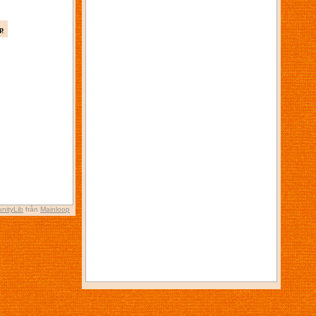
p
nityLib
från
Mainloop