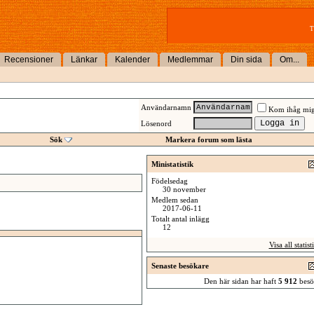
T
Recensioner
Länkar
Kalender
Medlemmar
Din sida
Om...
Användarnamn
Kom ihåg mi
Lösenord
Sök
Markera forum som lästa
Ministatistik
Födelsedag
30 november
Medlem sedan
2017-06-11
Totalt antal inlägg
12
Visa all statist
Senaste besökare
Den här sidan har haft
5 912
besö