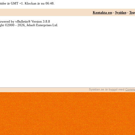
 tider är GMT +1. Klockan är nu
06:48
.
Kontakta oss
-
Sysidan
-
Top
owered by vBulletin® Version 3.8.8
ht ©2000 - 2026, Jelsoft Enterprises Ltd.
Sysidan.se är byggd med
Commu