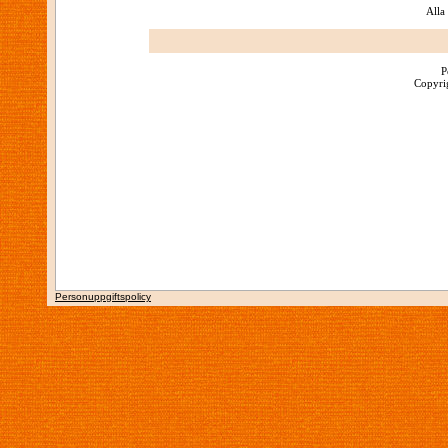
Alla
P
Copyrig
Personuppgiftspolicy