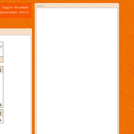
Annons
Logga in
-
Bli medlem!
ipsa en kompis
-
Skriv ut
g?
ik
k