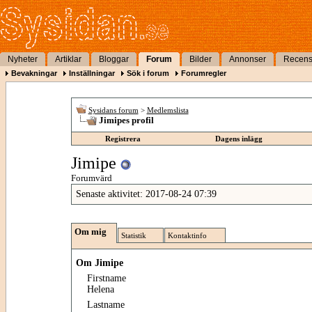
Nyheter
Artiklar
Bloggar
Forum
Bilder
Annonser
Recens
Bevakningar
Inställningar
Sök i forum
Forumregler
Sysidans forum
>
Medlemslista
Jimipes profil
Registrera
Dagens inlägg
Jimipe
Forumvärd
Senaste aktivitet:
2017-08-24
07:39
Om mig
Statistik
Kontaktinfo
Om Jimipe
Firstname
Helena
Lastname