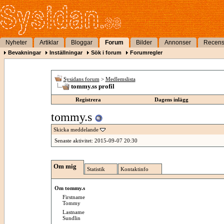
Nyheter
Artiklar
Bloggar
Forum
Bilder
Annonser
Recens
Bevakningar
Inställningar
Sök i forum
Forumregler
Sysidans forum
>
Medlemslista
tommy.ss profil
Registrera
Dagens inlägg
tommy.s
Skicka meddelande
Senaste aktivitet:
2015-09-07
20:30
Om mig
Statistik
Kontaktinfo
Om tommy.s
Firstname
Tommy
Lastname
Sundlin