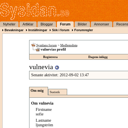
Nyheter
Artiklar
Bloggar
Forum
Bilder
Annonser
Recens
Bevakningar
Inställningar
Sök i forum
Forumregler
Sysidans forum
>
Medlemslista
vulnevias profil
Registrera
Dagens inlägg
vulnevia
Senaste aktivitet:
2012-09-02
13:47
Om mig
Statistik
Om vulnevia
Firstname
sofie
Lastname
ljungström