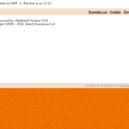
 tider är GMT +1. Klockan är nu
12:15
.
Kontakta oss
-
Sysidan
-
Top
owered by vBulletin® Version 3.8.8
ht ©2000 - 2026, Jelsoft Enterprises Ltd.
Sysidan.se är byggd med
Commu