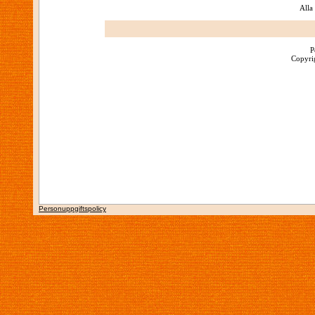
Alla
P
Copyrig
Personuppgiftspolicy