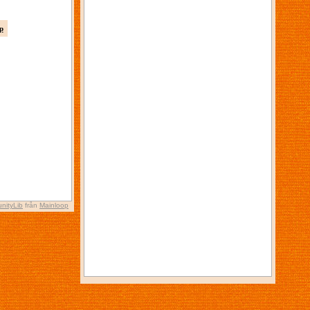
p
nityLib
från
Mainloop