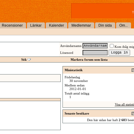
T
Recensioner
Länkar
Kalender
Medlemmar
Din sida
Om...
Användarnamn
Kom ihåg mi
Lösenord
Sök
Markera forum som lästa
Ministatistik
Födelsedag
30 november
Medlem sedan
2012-01-01
Totalt antal inlägg
1
Visa all statist
Senaste besökare
Den här sidan har haft
2 683
besö