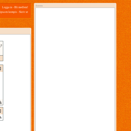
Annons
Logga in
-
Bli medlem!
ipsa en kompis
-
Skriv ut
g?
ik
k