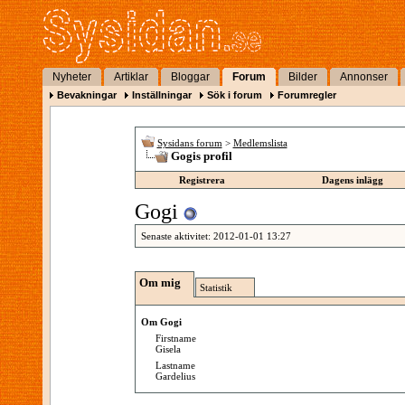
Nyheter
Artiklar
Bloggar
Forum
Bilder
Annonser
Bevakningar
Inställningar
Sök i forum
Forumregler
Sysidans forum
>
Medlemslista
Gogis profil
Registrera
Dagens inlägg
Gogi
Senaste aktivitet:
2012-01-01
13:27
Om mig
Statistik
Om Gogi
Firstname
Gisela
Lastname
Gardelius