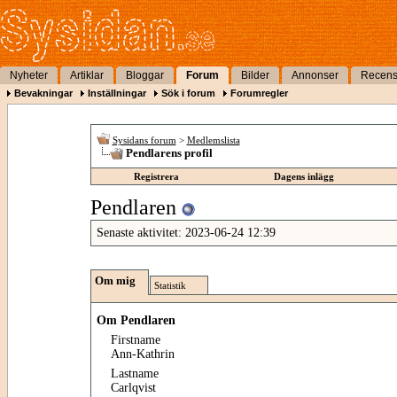
Nyheter
Artiklar
Bloggar
Forum
Bilder
Annonser
Recens
Bevakningar
Inställningar
Sök i forum
Forumregler
Sysidans forum
>
Medlemslista
Pendlarens profil
Registrera
Dagens inlägg
Pendlaren
Senaste aktivitet:
2023-06-24
12:39
Om mig
Statistik
Om Pendlaren
Firstname
Ann-Kathrin
Lastname
Carlqvist