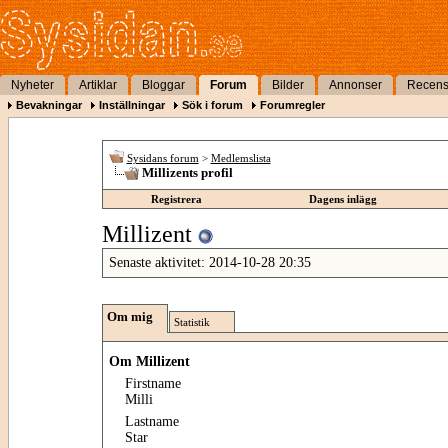
Nyheter
Artiklar
Bloggar
Forum
Bilder
Annonser
Recens
Bevakningar
Inställningar
Sök i forum
Forumregler
Sysidans forum
>
Medlemslista
Millizents profil
Registrera
Dagens inlägg
Millizent
Senaste aktivitet:
2014-10-28
20:35
Om mig
Statistik
Om Millizent
Firstname
Milli
Lastname
Star