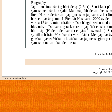
Biography
Jag minns inte när jag började sy (2-3 år). Satt i knät 
symaskinen när hon sydde.Mamma jobbade som hemsömm
liten. Har broderier som jag gjort som jag var mycket lite
bara ett par år gammal. Fick vit Husqvarna 2000 av den 
var ca 12 år av mina föräldrar. Den hängde sedan med ci
blev utbytt. Det var nog tack vare att jag fick en så fin ma
höll i sig. (På den tiden var det en jättefin symaskin). Sed
sy, till och från. Mest har det varit kläder. Men jag har 
ganska mycket.Virkat och stickat har jag också gjort peri
symaskin nu som kan det mesta.
Alla tider är
Powered by
Copyright ©2000 -
Personuppgiftspolicy