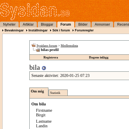
Nyheter
Artiklar
Bloggar
Forum
Bilder
Annonser
Recens
Bevakningar
Inställningar
Sök i forum
Forumregler
Sysidans forum
>
Medlemslista
bilas profil
Registrera
Dagens inlägg
bila
Senaste aktivitet:
2020-01-25
07:23
Om mig
Statistik
Om bila
Firstname
Birgit
Lastname
Landin