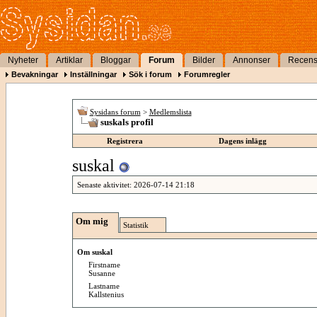
Nyheter
Artiklar
Bloggar
Forum
Bilder
Annonser
Recens
Bevakningar
Inställningar
Sök i forum
Forumregler
Sysidans forum
>
Medlemslista
suskals profil
Registrera
Dagens inlägg
suskal
Senaste aktivitet:
2026-07-14
21:18
Om mig
Statistik
Om suskal
Firstname
Susanne
Lastname
Kallstenius