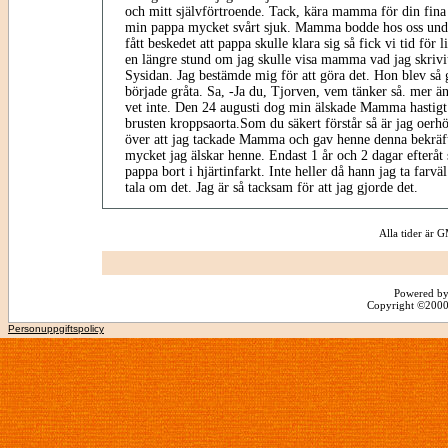
och mitt självförtroende. Tack, kära mamma för din fina 
min pappa mycket svårt sjuk. Mamma bodde hos oss unde
fått beskedet att pappa skulle klara sig så fick vi tid för l
en längre stund om jag skulle visa mamma vad jag skrivit
Sysidan. Jag bestämde mig för att göra det. Hon blev så g
började gråta. Sa, -Ja du, Tjorven, vem tänker så. mer än
vet inte. Den 24 augusti dog min älskade Mamma hastigt
brusten kroppsaorta.Som du säkert förstår så är jag oerh
över att jag tackade Mamma och gav henne denna bekräft
mycket jag älskar henne. Endast 1 år och 2 dagar efteråt
pappa bort i hjärtinfarkt. Inte heller då hann jag ta farv
tala om det. Jag är så tacksam för att jag gjorde det.
Alla tider är
Powered by
Copyright ©2000 -
Personuppgiftspolicy