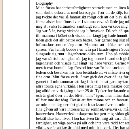
Biography
Mina första handarbetsfärdigheter startade med en liten
som skulle dekoreras med korsstygn. Tror att de säljs for
jag tyckte det var så fantastiskt roligt och att det blev så
första alster inte finns kvar. I samma veva så lärde jag
mig att virka luftmaskor samtidigt som hon virkade mig
Jag var 5 år, ivrigt virkade jag luftmaskor. Då och då spr
till mamma i köket och visade hur långt jag hade hunnit
tiden gick det allt bättre och bättre. När garnet tog slut s
luftmaskor som en lång orm. Mamma satt i köket och vir
spisen. Vår familj bodde i en tvåa på Häradsvägen i Söd
slingrade sig runt i lägenhetens olika rum. Upp på möbler
jag var så stolt och glad när jag tog henne i hand och gi
lägenheten och visade hur långt jag hade virkat. Garnet 
mercicerat bomull. Jag förstod inte varför hon suckade til
ledsen och besviken när hon berättade att vi måste riva 
fina orm. Mitt första verk. Strax gick det över då jag fö
garnet till min sommarhatt.Jag fick ett annat garn nys
allra första egna virknål. Hon lärde mig fasta maskor oc
jag alltid en virk igång i över 25 år. Tycker fortfarande at
och är glad över att det blivit "inne" igen, men mina ska
tillåter inte det idag. Det är ett fint minne och en fantast
av min mor. Jag oerhört glad och tacksam över att min m
fina gåvan att vara intresserad av sömnad,väva,virka, måla
hantverken. Hantverkskunskaperna har gett mig sådan gl
bekräftelse hela livet. Hon har även lärt mig att vara tål
färdighet, att våga prova på allt och inte vara rädd för at
viktigaste är att jag är nöjd med mitt hantverk. Det har s