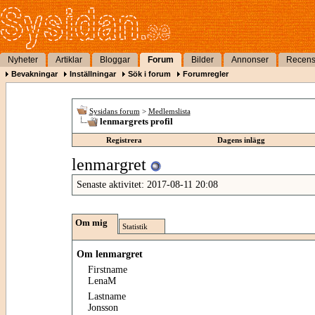
Nyheter
Artiklar
Bloggar
Forum
Bilder
Annonser
Recens
Bevakningar
Inställningar
Sök i forum
Forumregler
Sysidans forum
>
Medlemslista
lenmargrets profil
Registrera
Dagens inlägg
lenmargret
Senaste aktivitet:
2017-08-11
20:08
Om mig
Statistik
Om lenmargret
Firstname
LenaM
Lastname
Jonsson