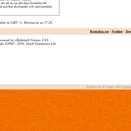
t för att se om det kan förenklas till
så mycket ekologiskt och rättvisemärkt
 tider är GMT +1. Klockan är nu
17:20
.
Kontakta oss
-
Sysidan
-
Top
owered by vBulletin® Version 3.8.8
ht ©2000 - 2026, Jelsoft Enterprises Ltd.
Sysidan.se är byggd med
Commu