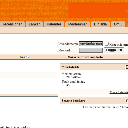
T
Recensioner
Länkar
Kalender
Medlemmar
Din sida
Om...
Användarnamn
Kom ihåg mi
Lösenord
Sök
Markera forum som lästa
Ministatistik
Medlem sedan
2007-09-28
Totalt antal inlägg
35
Visa all statist
Senaste besökare
Den här sidan har haft
5 767
besö
xtil. Syr kläder, väskor,