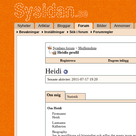
Nyheter
Artiklar
Bloggar
Forum
Bilder
Annonser
Bevakningar
Inställningar
Sök i forum
Forumregler
Sysidans forum
>
Medlemslista
Heidis profil
Registrera
Dagens inlägg
Heidi
Senaste aktivitet:
2011-07-17
19:20
Om mig
Statistik
Om Heidi
Firstname
Heidi
Lastname
Källström
Biography
Jag är textillärare på högstadiet och gillar det mesta inom te