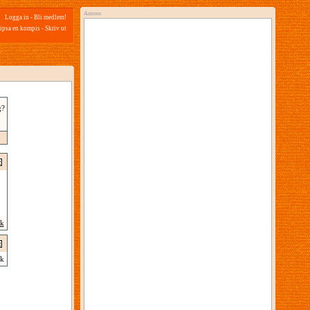
Annons
Logga in
-
Bli medlem!
ipsa en kompis
-
Skriv ut
g?
ik
k