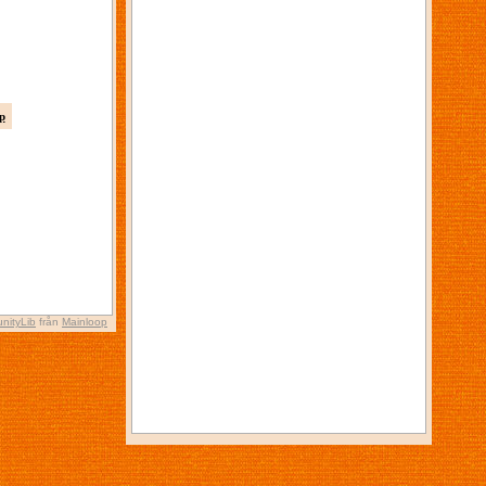
p
nityLib
från
Mainloop