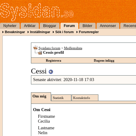
Nyheter
Artiklar
Bloggar
Forum
Bilder
Annonser
Recens
Bevakningar
Inställningar
Sök i forum
Forumregler
Sysidans forum
>
Medlemslista
Cessis profil
Registrera
Dagens inlägg
Cessi
Senaste aktivitet:
2020-11-18
17:03
Om mig
Statistik
Kontaktinfo
Om Cessi
Firstname
Cecilia
Lastname
Nelin