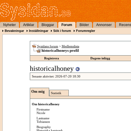
Nyheter
Artiklar
Bloggar
Forum
Bilder
Annonser
Recens
Bevakningar
Inställningar
Sök i forum
Forumregler
Sysidans forum
>
Medlemslista
historicalhoneys profil
Registrera
Dagens inlägg
historicalhoney
Senaste aktivitet:
2026-07-20
18:30
Om mig
Statistik
Om historicalhoney
Firstname
Nicole
Lastname
Tobiasson
Biography
Historiska hantverk