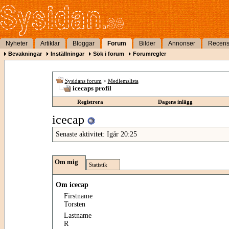
Nyheter
Artiklar
Bloggar
Forum
Bilder
Annonser
Recens
Bevakningar
Inställningar
Sök i forum
Forumregler
Sysidans forum
>
Medlemslista
icecaps profil
Registrera
Dagens inlägg
icecap
Senaste aktivitet:
Igår
20:25
Om mig
Statistik
Om icecap
Firstname
Torsten
Lastname
R