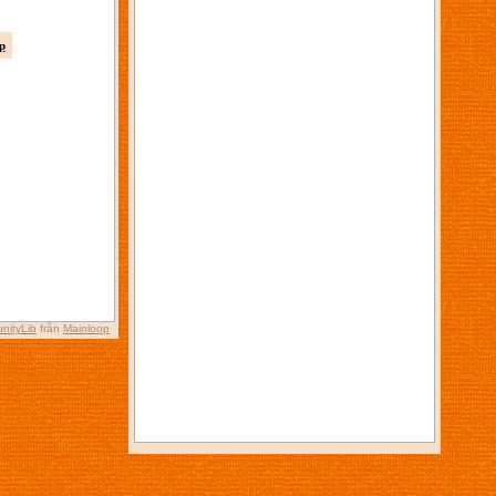
p
nityLib
från
Mainloop