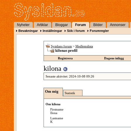
Nyheter
Artiklar
Bloggar
Forum
Bilder
Annonser
Bevakningar
Inställningar
Sök i forum
Forumregler
Sysidans forum
>
Medlemslista
kilonas profil
Registrera
Dagens inlägg
kilona
Senaste aktivitet:
2024-10-08
09:26
Om mig
Statistik
Om kilona
Firstname
Ilona
Lastname
K