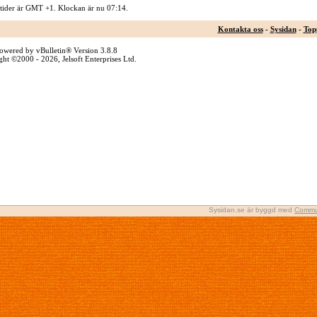
 tider är GMT +1. Klockan är nu
07:14
.
Kontakta oss
-
Sysidan
-
Top
owered by vBulletin® Version 3.8.8
ht ©2000 - 2026, Jelsoft Enterprises Ltd.
Sysidan.se är byggd med
Commu