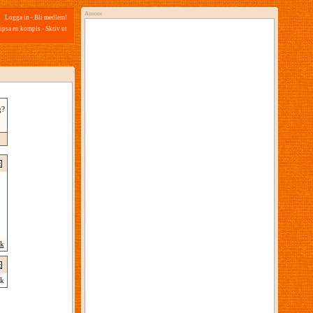
Annons
Logga in
-
Bli medlem!
ipsa en kompis
-
Skriv ut
g?
ik
k