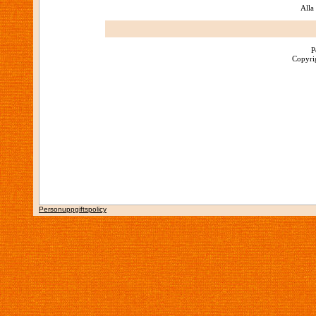
Alla
P
Copyrig
Personuppgiftspolicy