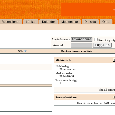
T
Recensioner
Länkar
Kalender
Medlemmar
Din sida
Om...
Användarnamn
Kom ihåg mi
Lösenord
Sök
Markera forum som lästa
Ministatistik
Födelsedag
30 november
Medlem sedan
2024-10-08
Totalt antal inlägg
1
Visa all statist
Senaste besökare
Den här sidan har haft
570
besö