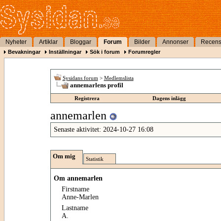
Nyheter
Artiklar
Bloggar
Forum
Bilder
Annonser
Recens
Bevakningar
Inställningar
Sök i forum
Forumregler
Sysidans forum
>
Medlemslista
annemarlens profil
Registrera
Dagens inlägg
annemarlen
Senaste aktivitet:
2024-10-27
16:08
Om mig
Statistik
Om annemarlen
Firstname
Anne-Marlen
Lastname
A.